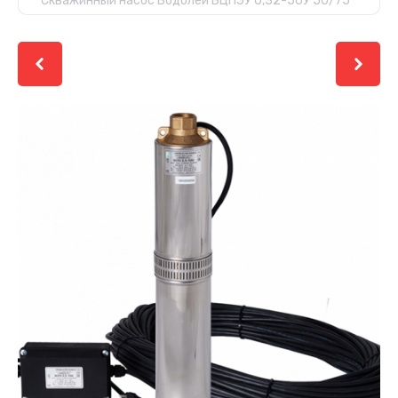
Скважинный насос Водолей БЦПЭУ 0,32-50У 50/75