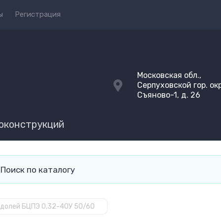
ы
Регистрация
Московская обл.,
Серпуховской гор. окр
Съяново-1, д. 26
локонструкций
долей БЦПЭ 0,32-40У 50/60