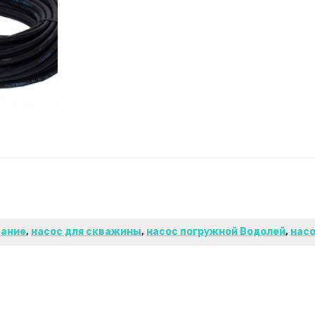
вание
,
насос для скважины
,
насос погружной Водолей
,
нас