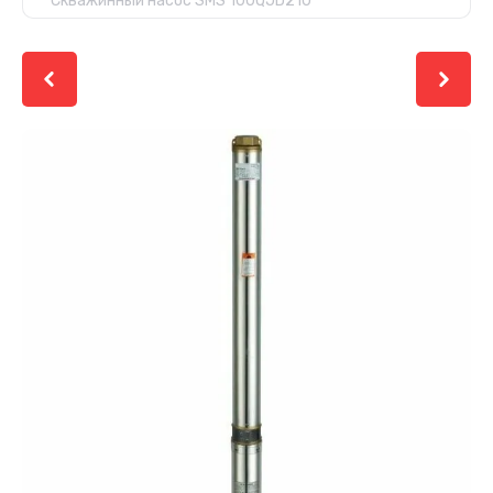
Скважинный насос SMS 100QJD210