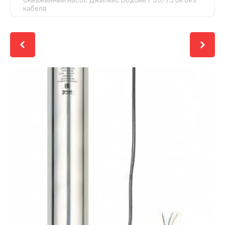
Скважинный насос Джилекс Водомет 55/75 ок без
кабеля