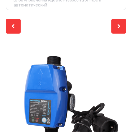
Блок управления Aquario Presscontrol Type II
автоматический